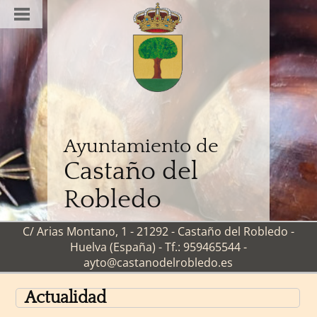
Ayuntamiento de
Castaño del
Robledo
C/ Arias Montano, 1 - 21292 - Castaño del Robledo -
Huelva (España) - Tf.: 959465544 -
ayto@castanodelrobledo.es
Actualidad