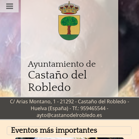
Ayuntamiento de
Castaño del
Robledo
C/ Arias Montano, 1 - 21292 - Castaño del Robledo -
Huelva (España) - Tf.: 959465544 -
ayto@castanodelrobledo.es
Eventos más importantes