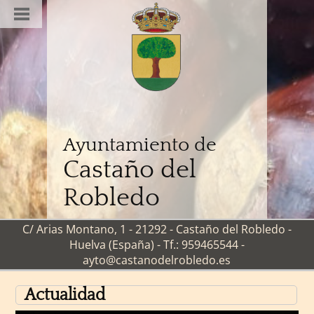
Ayuntamiento de
Castaño del
Robledo
C/ Arias Montano, 1 - 21292 - Castaño del Robledo -
Huelva (España) - Tf.: 959465544 -
ayto@castanodelrobledo.es
Actualidad